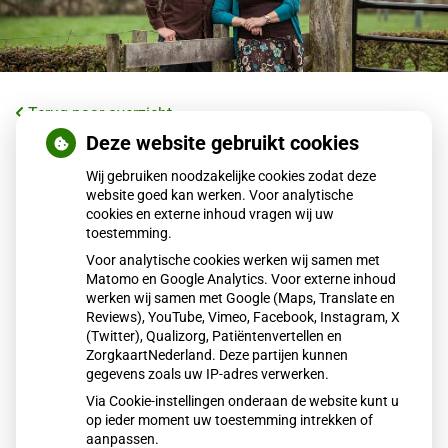
Terug naar overzicht
Deze website gebruikt cookies
Vakantie
Wij gebruiken noodzakelijke cookies zodat deze
website goed kan werken. Voor analytische
Van 31 juli t/m 18 augustus zijn huisartsen Martin &
cookies en externe inhoud vragen wij uw
Christine Schut met vakantie.
toestemming.
De praktijk wordt waargenomen door de vaste
Voor analytische cookies werken wij samen met
Matomo en Google Analytics. Voor externe inhoud
waarnemers: Jacqueline v.d. Louw, Jessica v.d. Broek
werken wij samen met Google (Maps, Translate en
(weer terug van zwangerschapsverlof !), Gretty Fokker en
Reviews), YouTube, Vimeo, Facebook, Instagram, X
Dirk-Jan Enklaar.
(Twitter), Qualizorg, Patiëntenvertellen en
We wensen u een mooie zomer.
ZorgkaartNederland. Deze partijen kunnen
gegevens zoals uw IP-adres verwerken.
Team Schut Huisartsen
Via Cookie-instellingen onderaan de website kunt u
op ieder moment uw toestemming intrekken of
Publicatiedatum:
24-07-2023
aanpassen.