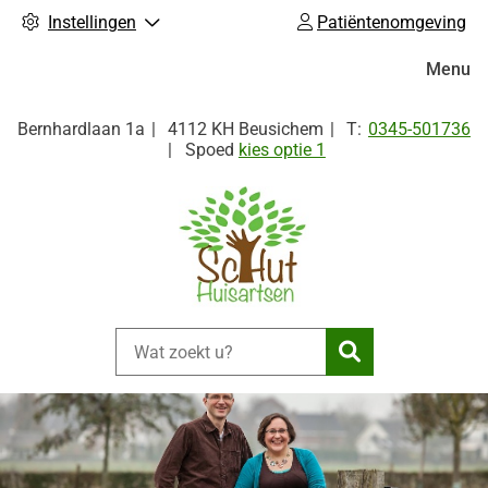
Instellingen
Patiëntenomgeving
Hoofdm
Menu
Tel:
Bernhardlaan
1a
4112 KH
Beusichem
0345-501736
Spoed
kies optie 1
Zoeken