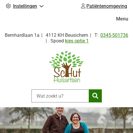
Instellingen
Patiëntenomgeving
Hoofdm
Menu
Tel:
Bernhardlaan
1a
4112 KH
Beusichem
0345-501736
Spoed
kies optie 1
Zoeken