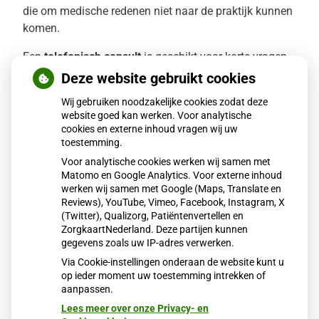
die om medische redenen niet naar de praktijk kunnen
komen.
Een
telefonisch consult
is geschikt voor korte vragen
of het bespreken van uitslagen. Als u een telefonisch
Deze website gebruikt cookies
consult aanvraagt, regelt de assistente dat de arts u
Wij gebruiken noodzakelijke cookies zodat deze
gedurende een afgesproken dagdeel terugbelt.
website goed kan werken. Voor analytische
cookies en externe inhoud vragen wij uw
Online afspraak maken
toestemming.
U kun via onze
Voor analytische cookies werken wij samen met
patiëntenomgeving
ook zelf online
Matomo en Google Analytics. Voor externe inhoud
een afspraak maken voor het spreekuur en voor
werken wij samen met Google (Maps, Translate en
bloedafname.
Reviews), YouTube, Vimeo, Facebook, Instagram, X
Om dit te kunnen doen heeft u een account nodig op
(Twitter), Qualizorg, Patiëntenvertellen en
ZorgkaartNederland. Deze partijen kunnen
onze
patiëntenomgeving
.
gegevens zoals uw IP-adres verwerken.
Via Cookie-instellingen onderaan de website kunt u
op ieder moment uw toestemming intrekken of
aanpassen.
Lees meer over onze Privacy- en