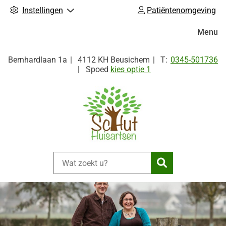
Instellingen
Patiëntenomgeving
Hoofdm
Menu
Tel:
Bernhardlaan
1a
4112 KH
Beusichem
0345-501736
Spoed
kies optie 1
Zoeken