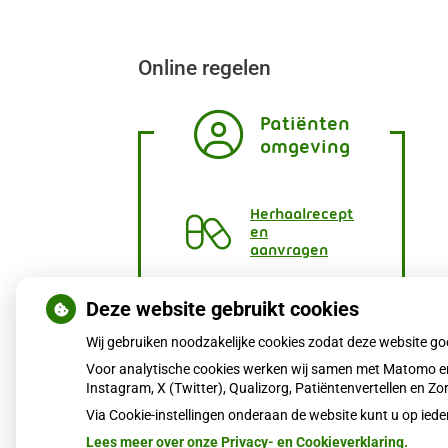
Online regelen
Patiënten
omgeving
Herhaalrecept
en
aanvragen
Vragen
Deze website gebruikt cookies
stellen
Wij gebruiken noodzakelijke cookies zodat deze website g
Afspraken
Voor analytische cookies werken wij samen met Matomo en
maken
Instagram, X (Twitter), Qualizorg, Patiëntenvertellen en 
Via Cookie-instellingen onderaan de website kunt u op i
Dossier
bekijken
Lees meer over onze Privacy- en Cookieverklaring.