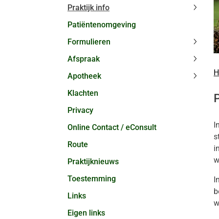
Praktijk info
Praktij
Patiëntenomgeving
info
subme
Formulieren
Formul
Afspraak
subme
Afspra
H
Apotheek
subme
Apothe
Klachten
subme
P
Privacy
I
Online Contact / eConsult
s
Route
i
w
Praktijknieuws
Toestemming
I
b
Links
w
Eigen links