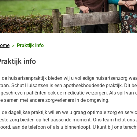
k
nu
ieren
nu
ak
ome
Praktijk info
nu
ek
nu
raktijk info
n de huisartsenpraktijk bieden wij u volledige huisartsenzorg waar
taan. Schut Huisartsen is een apotheekhoudende praktijk. Dit be
ngeschreven patiënten ook de medicatie verzorgen. Als spil va
e samen met andere zorgverleners in de omgeving.
n de dagelijkse praktijk willen we u graag optimale zorg en serv
este zorg bieden op het passende moment. Ons team helpt ons z
oord, aan de telefoon of als u binnenloopt. U kunt bij ons terech