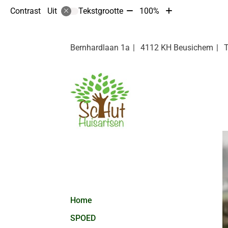
Tekst
Tekst
Contrast
Tekstgrootte
100%
Uit
verkleinen
vergroten
met
met
10%
10%
Bernhardlaan
1a
4112 KH
Beusichem
Hoofdmenu
Home
SPOED