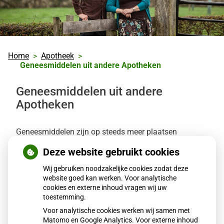
Home
Apotheek
Geneesmiddelen uit andere Apotheken
Geneesmiddelen uit andere
Apotheken
Geneesmiddelen zijn op steeds meer plaatsen
verkrijgbaar. Behalve bij uw eigen apotheekhoudende
Deze website gebruikt cookies
huisarts kunt u tegenwoordig ook met uw recept
terecht bij een internetapotheek of een apotheek in een
Wij gebruiken noodzakelijke cookies zodat deze
website goed kan werken. Voor analytische
ziekenhuis. Dat is makkelijk, maar er zit ook een risico
cookies en externe inhoud vragen wij uw
aan: door geneesmiddelen op verschillende plaatsen
toestemming.
op te halen ontbreekt bij onze apotheek het overzicht
Voor analytische cookies werken wij samen met
van uw geneesmiddelengebruik. Dat maakt controle
Matomo en Google Analytics. Voor externe inhoud