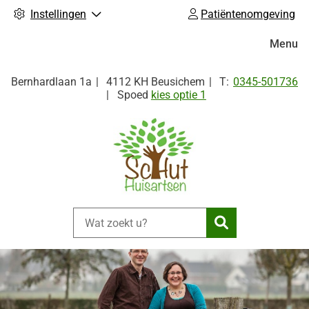
Instellingen
Patiëntenomgeving
Hoofdm
Menu
Tel:
Bernhardlaan
1a
4112 KH
Beusichem
0345-501736
Spoed
kies optie 1
Zoeken