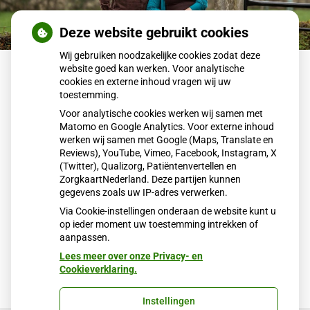
Deze website gebruikt cookies
Wij gebruiken noodzakelijke cookies zodat deze
website goed kan werken. Voor analytische
Terug naar overzicht
cookies en externe inhoud vragen wij uw
toestemming.
Vakantie
Voor analytische cookies werken wij samen met
Matomo en Google Analytics. Voor externe inhoud
werken wij samen met Google (Maps, Translate en
Van 1 augustus tot en met 28 augustus zijn Martin en
Reviews), YouTube, Vimeo, Facebook, Instagram, X
Christine Schut met vakantie. De praktijk is gewoon
(Twitter), Qualizorg, Patiëntenvertellen en
geopend.
ZorgkaartNederland. Deze partijen kunnen
gegevens zoals uw IP-adres verwerken.
Via Cookie-instellingen onderaan de website kunt u
op ieder moment uw toestemming intrekken of
Publicatiedatum:
19-07-2022
aanpassen.
Lees meer over onze Privacy- en
Cookieverklaring.
Instellingen