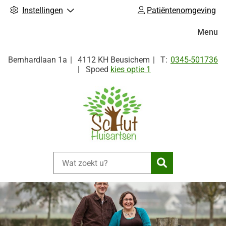
Instellingen
Patiëntenomgeving
Hoofdm
Menu
Tel:
Bernhardlaan
1a
4112 KH
Beusichem
0345-501736
Spoed
kies optie 1
Zoeken