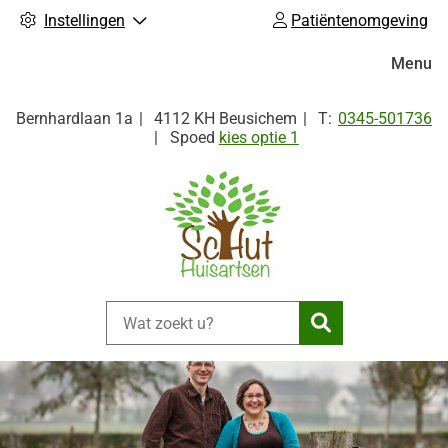
Instellingen
Patiëntenomgeving
Hoofdm
Menu
Tel:
Bernhardlaan
1a
4112 KH
Beusichem
0345-501736
Spoed
kies optie 1
Zoeken