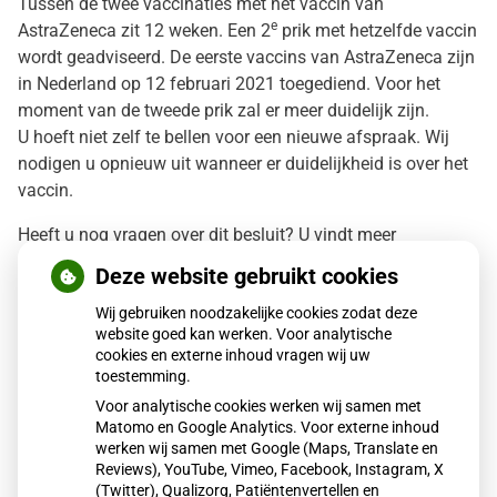
Tussen de twee vaccinaties met het vaccin van
e
AstraZeneca zit 12 weken. Een 2
prik met hetzelfde vaccin
wordt geadviseerd. De eerste vaccins van AstraZeneca zijn
in Nederland op 12 februari 2021 toegediend. Voor het
moment van de tweede prik zal er meer duidelijk zijn.
U hoeft niet zelf te bellen voor een nieuwe afspraak. Wij
nodigen u opnieuw uit wanneer er duidelijkheid is over het
vaccin.
Heeft u nog vragen over dit besluit? U vindt meer
informatie op
www.corovaccinatie.nl
. Ook kunt u met
Deze website gebruikt cookies
vragen naar het landelijk publieksinformatienummer van
de overheid: 0800 – 1351 (tussen 08:00 en 20:00 uur
Wij gebruiken noodzakelijke cookies zodat deze
website goed kan werken. Voor analytische
bereikbaar).
cookies en externe inhoud vragen wij uw
toestemming.
Wilt u meer weten over vaccinatie tegen corona?
Voor analytische cookies werken wij samen met
Matomo en Google Analytics. Voor externe inhoud
In
deze folder
van de overheid wordt de vaccinatie
werken wij samen met Google (Maps, Translate en
uitgelegd. Ook kunt u
deze video
bekijken waarin dit in
Reviews), YouTube, Vimeo, Facebook, Instagram, X
eenvoudige taal wordt uitgelegd.
(Twitter), Qualizorg, Patiëntenvertellen en