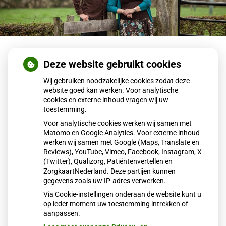
Terug naar overzicht
Deze website gebruikt cookies
POH GGZ
Wij gebruiken noodzakelijke cookies zodat deze
website goed kan werken. Voor analytische
cookies en externe inhoud vragen wij uw
Onze praktijkondersteuner voor psychische klachten, Petra
toestemming.
Meijers, is met zwangerschapsverlof tot 1 maart 2024. Zij
Voor analytische cookies werken wij samen met
is inmiddels bevallen van een gezonde zoon. Zij wordt
Matomo en Google Analytics. Voor externe inhoud
vervangen door Sandra van Burk.
werken wij samen met Google (Maps, Translate en
Reviews), YouTube, Vimeo, Facebook, Instagram, X
Na 1 maart zal Petra alleen op de maandagen bij ons
(Twitter), Qualizorg, Patiëntenvertellen en
werken.
ZorgkaartNederland. Deze partijen kunnen
Op de donderdagen hopen we snel een nieuwe collega
gegevens zoals uw IP-adres verwerken.
POH-GGZ te kunnen verwelkomen.
Via Cookie-instellingen onderaan de website kunt u
op ieder moment uw toestemming intrekken of
Publicatiedatum:
17-01-2024
aanpassen.