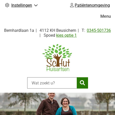
Instellingen
Patiëntenomgeving
Hoofdm
Menu
Tel:
Bernhardlaan
1a
4112 KH
Beusichem
0345-501736
Spoed
kies optie 1
Zoeken