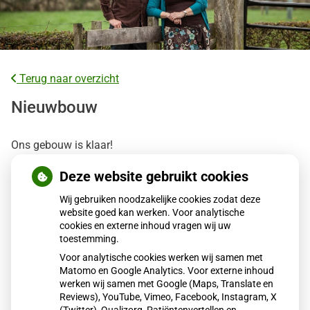
Terug naar overzicht
Nieuwbouw
Ons gebouw is klaar!
We zijn erg blij dat ook het laatste gedeelte van ons
Deze website gebruikt cookies
prachtige, duurzame, nieuwe gebouw er staat.
Wij gebruiken noodzakelijke cookies zodat deze
website goed kan werken. Voor analytische
Het terrein moet nog wel verder ingericht worden.
cookies en externe inhoud vragen wij uw
toestemming.
Helaas laten de Coronamaatregelen nog geen feestelijke
Voor analytische cookies werken wij samen met
opening met grotere aantallen bezoekers toe.
Matomo en Google Analytics. Voor externe inhoud
werken wij samen met Google (Maps, Translate en
We zijn zeker nog van plan om na de zomer alsnog een
Reviews), YouTube, Vimeo, Facebook, Instagram, X
feestelijk moment te organiseren om de ingebruikname te