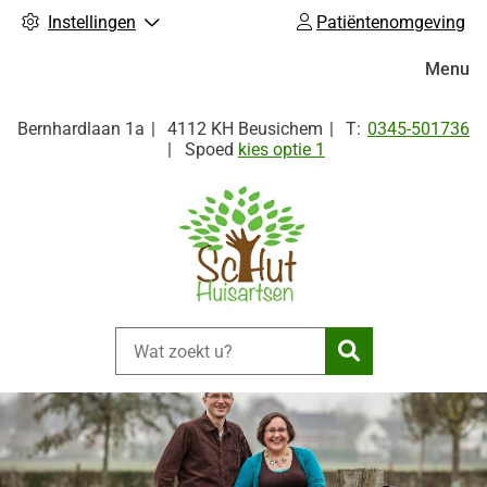
Instellingen
Patiëntenomgeving
Hoofdm
Menu
Tel:
Bernhardlaan
1a
4112 KH
Beusichem
0345-501736
Spoed
kies optie 1
Zoeken