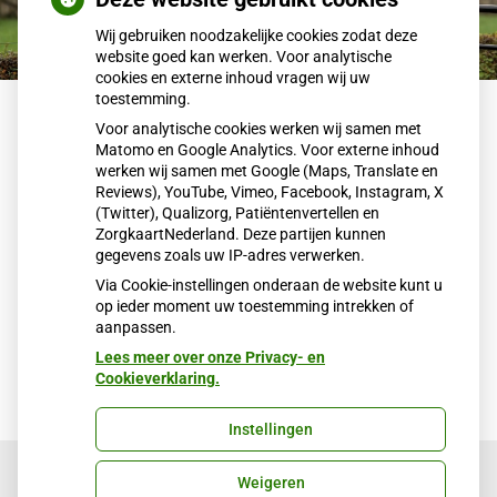
Wij gebruiken noodzakelijke cookies zodat deze
website goed kan werken. Voor analytische
cookies en externe inhoud vragen wij uw
toestemming.
Terug naar overzicht
Voor analytische cookies werken wij samen met
Matomo en Google Analytics. Voor externe inhoud
Koningsdag gesloten
werken wij samen met Google (Maps, Translate en
Reviews), YouTube, Vimeo, Facebook, Instagram, X
(Twitter), Qualizorg, Patiëntenvertellen en
Dinsdag 27 april is Schut Huisartsen gesloten.
ZorgkaartNederland. Deze partijen kunnen
gegevens zoals uw IP-adres verwerken.
De huisartsenpost in Tiel is bereikbaar voor spoedgevallen.
Via Cookie-instellingen onderaan de website kunt u
op ieder moment uw toestemming intrekken of
Publicatiedatum:
19-12-2021
aanpassen.
Lees meer over onze Privacy- en
Cookieverklaring.
Instellingen
Weigeren