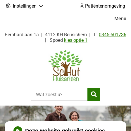
Instellingen
Patiëntenomgeving
Hoofdm
Menu
Tel:
Bernhardlaan
1a
4112 KH
Beusichem
0345-501736
Spoed
kies optie 1
Zoeken
Deze website gebruikt cookies