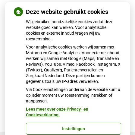
– aanbod van praktische hulp. We voelen ons gesteund en
Deze website gebruikt cookies
zullen er zonodig zeker een beroep op doen!
Wij gebruiken noodzakelijke cookies zodat deze
– brengen van persoonlijke beschermingsmiddelen zoals
website goed kan werken. Voor analytische
wegwerpoveralls en mondkapjes. Super !
cookies en externe inhoud vragen wij uw
toestemming.
– lekkers, bloemen en knutsels. Zo lief !
Voor analytische cookies werken wij samen met
Matomo en Google Analytics. Voor externe inhoud
U helpt ons nog het meest door de adviezen te volgen:
werken wij samen met Google (Maps, Translate en
Reviews), YouTube, Vimeo, Facebook, Instagram, X
Blijf zoveel mogelijk thuis en houd afstand !
(Twitter), Qualizorg, Patiëntenvertellen en
ZorgkaartNederland. Deze partijen kunnen
Maar weet dat we wel voor u klaar staan, zoveel mogelijk
gegevens zoals uw IP-adres verwerken.
via de telefoon, en waar nodig op de praktijk of bij u thuis.
Via Cookie-instellingen onderaan de website kunt u
op ieder moment uw toestemming intrekken of
Publicatiedatum:
19-12-2021
aanpassen.
Lees meer over onze Privacy- en
Cookieverklaring.
Instellingen