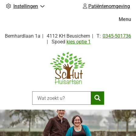
Instellingen
Patiëntenomgeving
Hoofdm
Menu
Tel:
Bernhardlaan
1a
4112 KH
Beusichem
0345-501736
Spoed
kies optie 1
Zoeken