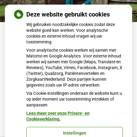
Deze website gebruikt cookies
Wij gebruiken noodzakelijke cookies zodat deze
website goed kan werken. Voor analytische
Terug naar overzicht
cookies en externe inhoud vragen wij uw
toestemming.
Geboorte
Voor analytische cookies werken wij samen met
Matomo en Google Analytics. Voor externe inhoud
werken wij samen met Google (Maps, Translate en
Op 11 december is huisarts Jessica vd Broek bevallen van
Reviews), YouTube, Vimeo, Facebook, Instagram, X
een gezonde zoon, Boris.
(Twitter), Qualizorg, Patiëntenvertellen en
ZorgkaartNederland. Deze partijen kunnen
Moeder en kind maken het prima ! We wensen Jessica en
gegevens zoals uw IP-adres verwerken.
haar man veel geluk!
Via Cookie-instellingen onderaan de website kunt u
op ieder moment uw toestemming intrekken of
Publicatiedatum:
19-12-2021
aanpassen.
Lees meer over onze Privacy- en
Cookieverklaring.
Instellingen