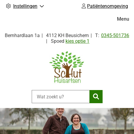
Instellingen
Patiëntenomgeving
Hoofdm
Menu
Tel:
Bernhardlaan
1a
4112 KH
Beusichem
0345-501736
Spoed
kies optie 1
Zoeken