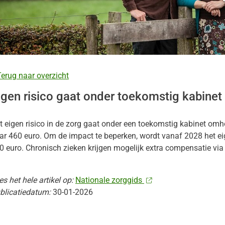
k
nu
ieren
nu
ak
erug naar overzicht
nu
ek
igen risico gaat onder toekomstig kabine
nu
t eigen risico in de zorg gaat onder een toekomstig kabinet om
ar 460 euro. Om de impact te beperken, wordt vanaf 2028 het e
0 euro. Chronisch zieken krijgen mogelijk extra compensatie vi
es het hele artikel op:
Nationale zorggids
blicatiedatum:
30-01-2026