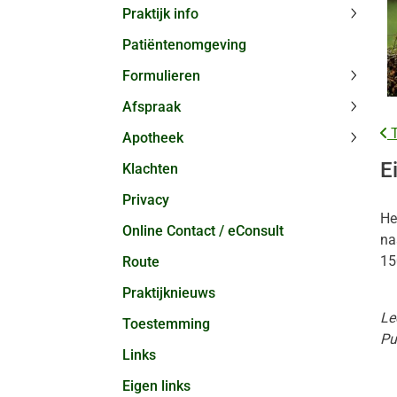
Praktijk info
Praktij
Patiëntenomgeving
info
subme
Formulieren
Formul
Afspraak
subme
Afspra
T
Apotheek
subme
Apothe
E
Klachten
subme
Privacy
He
Online Contact / eConsult
na
15
Route
Praktijknieuws
Le
Toestemming
Pu
Links
Eigen links