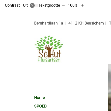
Tekst
Tekst
Contrast
Tekstgrootte
100%
Uit
verkleinen
vergroten
met
met
10%
10%
Bernhardlaan
1a
4112 KH
Beusichem
Hoofdmenu
Home
SPOED