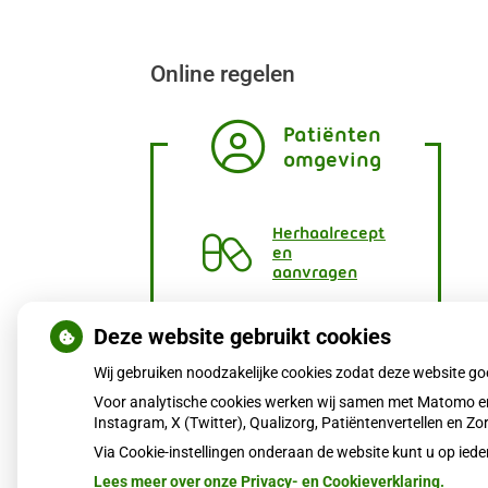
Online regelen
Patiënten
omgeving
Herhaalrecept
en
aanvragen
Vragen
Deze website gebruikt cookies
stellen
Wij gebruiken noodzakelijke cookies zodat deze website g
Afspraken
Voor analytische cookies werken wij samen met Matomo en
maken
Instagram, X (Twitter), Qualizorg, Patiëntenvertellen en 
Via Cookie-instellingen onderaan de website kunt u op i
Dossier
bekijken
Lees meer over onze Privacy- en Cookieverklaring.