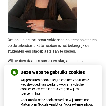
Om ook in de toekomst voldoende doktersassistentes
op de arbeidsmarkt te hebben is het belangrijk de
studenten een stageplaats aan te bieden.
Wij hebben daarom soms een stagiaire in onze
praktijk.
Deze website gebruikt cookies
De stagiaire zal alle werkzaamheden moeten leren en
Wij gebruiken noodzakelijke cookies zodat deze
het is dan ook mogelijk dat u haar aan de telefoon,
website goed kan werken. Voor analytische
aan de balie of in de behandelkamer treft.
cookies en externe inhoud vragen wij uw
toestemming.
Per september is Kaoutar bij ons begonnen als
Voor analytische cookies werken wij samen met
stagiaire.
Matomo en Google Analytics. Voor externe inhoud