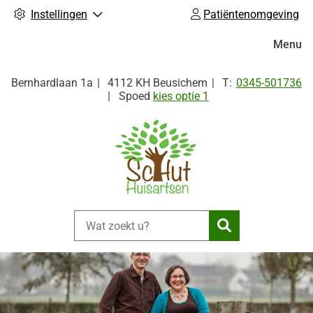
Instellingen
Patiëntenomgeving
Hoofdm
Menu
Tel:
Bernhardlaan
1a
4112 KH
Beusichem
0345-501736
Spoed
kies optie 1
Zoeken