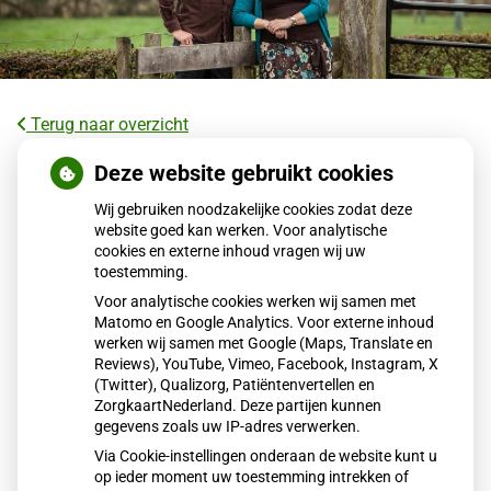
Terug naar overzicht
AI als diëtist? Zo betrouwbaar is
Deze website gebruikt cookies
ChatGPT bij afvallen
Wij gebruiken noodzakelijke cookies zodat deze
website goed kan werken. Voor analytische
cookies en externe inhoud vragen wij uw
AI kan snel en algemeen dieetadvies geven dat helpt bij
toestemming.
afvallen, maar mist persoonlijke afstemming. Een diëtist
Voor analytische cookies werken wij samen met
kijkt naar leefstijl, stress, hormonen en gewoonten en
Matomo en Google Analytics. Voor externe inhoud
adviseert duurzaam gewichtsverlies. AI is handig als
werken wij samen met Google (Maps, Translate en
startpunt, maar voor blijvend resultaat blijft persoonlijke
Reviews), YouTube, Vimeo, Facebook, Instagram, X
(Twitter), Qualizorg, Patiëntenvertellen en
begeleiding belangrijk.
ZorgkaartNederland. Deze partijen kunnen
gegevens zoals uw IP-adres verwerken.
Via Cookie-instellingen onderaan de website kunt u
Lees het hele artikel op:
Gezondheidsnet
op ieder moment uw toestemming intrekken of
Publicatiedatum:
12-01-2026