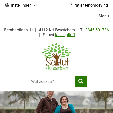
Instellingen
Patiëntenomgeving
Hoofdm
Menu
Tel:
Bernhardlaan
1a
4112 KH
Beusichem
0345-501736
Spoed
kies optie 1
Zoeken